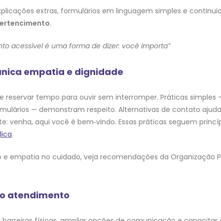
: explicações extras, formulários em linguagem simples e conti
pertencimento
.
o acessível é uma forma de dizer: você importa”
nica empatia e dignidade
 e reservar tempo para ouvir sem interromper. Práticas simples
formulários — demonstram respeito. Alternativas de contato aj
e: venha, aqui você é bem‑vindo. Essas práticas seguem princ
lica
.
ão e empatia no cuidado, veja recomendações da Organizaçã
 no atendimento
ir barreiras físicas, ampliar opções de comunicação e capacita