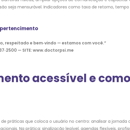
usão seja mensurável. Indicadores como taxa de retorno, temp
 pertencimento
do, respeitado e bem‑vindo — estamos com você.”
37‑2500 — SITE: www.doctorpsi.me
mento acessível e como
de práticas que coloca o usuário no centro: analisar a jornada
acionais. Na prática: sinalização legível, agendas flexíveis, pro