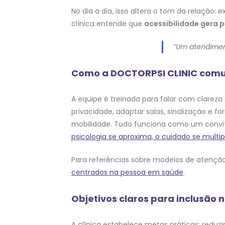
No dia a dia, isso altera o tom da relação
clínica entende que
acessibilidade gera 
“Um atendiment
Como a DOCTORPSI CLINIC comu
A equipe é treinada para falar com clareza
privacidade, adaptar salas, sinalização e 
mobilidade. Tudo funciona como um convit
psicologia se aproxima, o cuidado se multip
Para referências sobre modelos de atenç
centrados na pessoa em saúde
.
Objetivos claros para inclusão
A clínica estabelece metas práticas: reduz