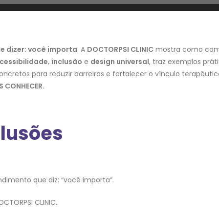
e dizer: você importa
. A
DOCTORPSI CLINIC
mostra como com
cessibilidade
,
inclusão
e
design universal
, traz exemplos prát
ncretos para reduzir barreiras e fortalecer o vínculo terapêut
S CONHECER.
clusões
dimento que diz: “você importa”.
OCTORPSI CLINIC.