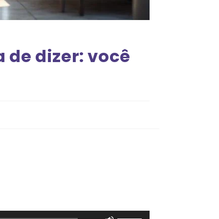
de dizer: você
Use