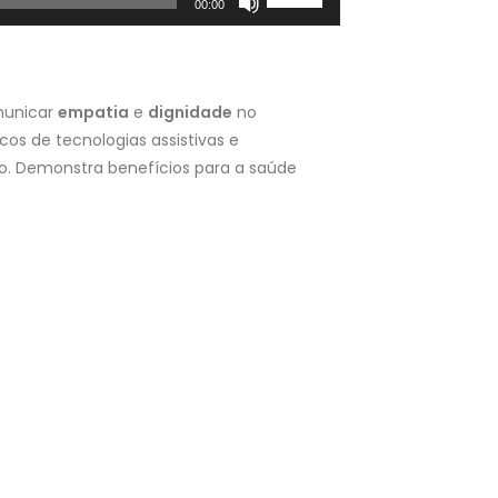
00:00
as
setas
para
cima
unicar
empatia
e
dignidade
no
ou
icos de tecnologias assistivas e
para
ico. Demonstra benefícios para a saúde
baixo
para
aumentar
ou
diminuir
o
volume.