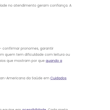
nuidade no atendimento geram confiança. A
 — confirmar pronomes, garantir
udam quem tem dificuldade com leitura ou
ípios que mostram por que
quando a
o Pan-Americana da Saúde em
Cuidados
r a equipe em
acessibilidade
. Cada meta