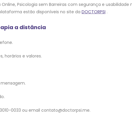
pia Online, Psicologia sem Barreiras com segurança e usabilid
 plataforma estão disponíveis no site da
DOCTORPSI
.
apia a distância
efone.
 horários e valores.
e mensagem.
do.
 93010-0033 ou email contato@doctorpsi.me.