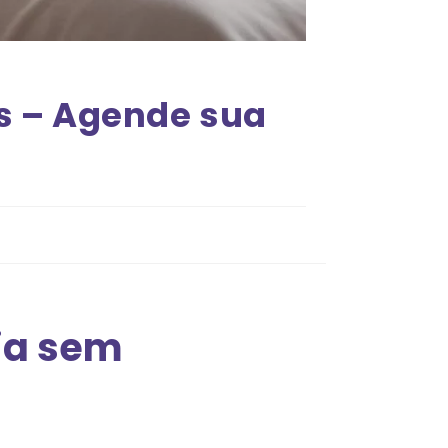
as – Agende sua
gia sem