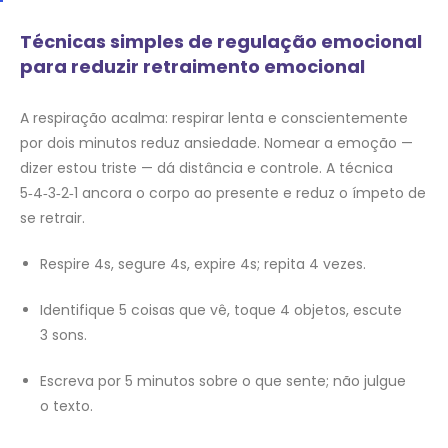
Técnicas simples de regulação emocional
para reduzir retraimento emocional
A respiração acalma: respirar lenta e conscientemente
por dois minutos reduz ansiedade. Nomear a emoção —
dizer estou triste — dá distância e controle. A técnica
5‑4‑3‑2‑1 ancora o corpo ao presente e reduz o ímpeto de
se retrair.
Respire 4s, segure 4s, expire 4s; repita 4 vezes.
Identifique 5 coisas que vê, toque 4 objetos, escute
3 sons.
Escreva por 5 minutos sobre o que sente; não julgue
o texto.