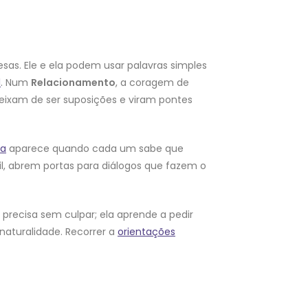
s. Ele e ela podem usar palavras simples
l
. Num
Relacionamento
, a coragem de
ixam de ser suposições e viram pontes
ça
aparece quando cada um sabe que
l, abrem portas para diálogos que fazem o
 precisa sem culpar; ela aprende a pedir
naturalidade. Recorrer a
orientações