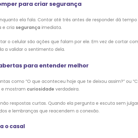
omper para criar segurança
nquanto ela fala. Contar até três antes de responder dá tempo
a e cria
segurança
imediata.
itar o celular são ações que falam por ele. Em vez de cortar c
a a validar o sentimento dela.
abertas para entender melhor
untas como “O que aconteceu hoje que te deixou assim?” ou “Co
o e mostram
curiosidade
verdadeira.
não respostas curtas. Quando ela pergunta e escuta sem julgar, 
medos e lembranças que reacendem a conexão.
a o casal