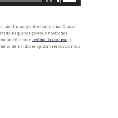
00:00
as
setas
para
cima
as abertas para entender melhor. O casal
ou
tensão. Pequenos gestos e novidades
para
apear padrões com
análise de discurso
e
baixo
imento de entidades ajudam respostas mais
para
aumentar
ou
diminuir
o
volume.