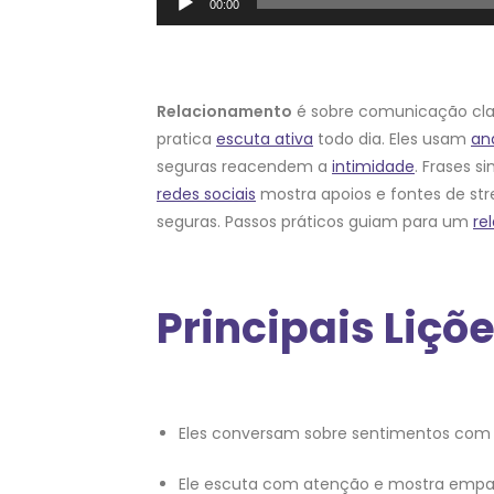
00:00
de
áudio
Relacionamento
é sobre comunicação clara
pratica
escuta ativa
todo dia. Eles usam
an
seguras reacendem a
intimidade
. Frases 
redes sociais
mostra apoios e fontes de st
seguras. Passos práticos guiam para um
re
Principais Liçõ
Eles conversam sobre sentimentos com 
Ele escuta com atenção e mostra empat