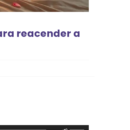
ra reacender a
Use