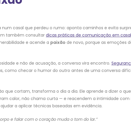
m casal que perdeu o rumo: aponta caminhos e evita surpresa
odem também consultar
dicas práticas de comunicação em casa
lnerabilidade e acende a
paixão
de novo, porque as emoções de
idade e não de acusação, a conversa vira encontro.
Seguran
nas, como checar o humor do outro antes de uma conversa difíci
ão que cortam, transforma o dia a dia. Ele aprende a dizer o que
 viram calor, não chama curta — e reacendem a intimidade com 
ajudar a aplicar técnicas baseadas em evidência.
orpo e falar com o coração muda o tom do lar.”