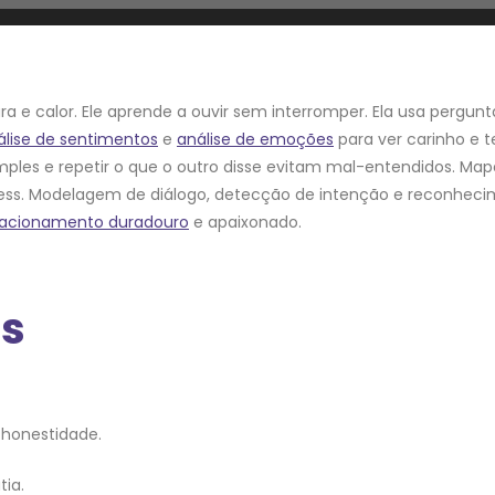
 e calor. Ele aprende a ouvir sem interromper. Ela usa pergunt
álise de sentimentos
e
análise de emoções
para ver carinho e 
simples e repetir o que o outro disse evitam mal-entendidos. M
ress. Modelagem de diálogo, detecção de intenção e reconhec
lacionamento duradouro
e apaixonado.
es
honestidade.
ia.