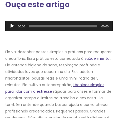
Ouça este artigo
Tocador
00:00
00:00
de
áudio
Ele vai descobrir passos simples e práticos para recuperar
o equilíbrio. Essa prática está conectada à
saúde mental
.
Ela aprende higiene do sono, respiração profunda e
atividades leves que cabem no dia. Eles adotam
microhábitos, pausas reais e uma mini-rotina de 5
minutos. Ele cultiva autocompaixão,
técnicas simples
para lidar com o estresse
rápidas para crises e formas de
organizar tempo e limites no trabalho e em casa. Ela
também entende quando buscar ajuda e como checar
profissionais credenciados. Pequenos passos. Grandes
mudanças. Além disso, cuidar da mente está alinhado à