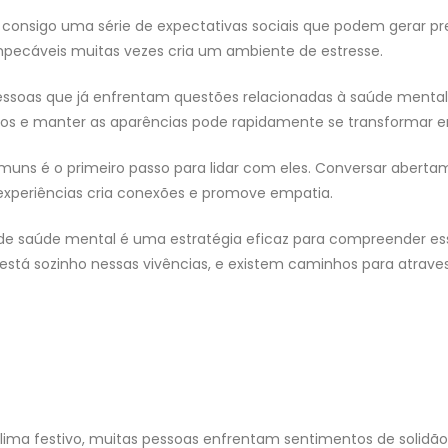
m consigo uma série de expectativas sociais que podem gerar p
impecáveis muitas vezes cria um ambiente de estresse.
pessoas que já enfrentam questões relacionadas à saúde menta
sos e manter as aparências pode rapidamente se transformar em
uns é o primeiro passo para lidar com eles. Conversar abert
r experiências cria conexões e promove empatia.
is de saúde mental é uma estratégia eficaz para compreender 
 está sozinho nessas vivências, e existem caminhos para atrave
ima festivo, muitas pessoas enfrentam sentimentos de solidão 