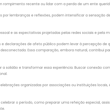
m rompimento recente ou lidar com a perda de um ente querido 
 por lembranças e reflexões, podem intensificar a sensação d
essoal e as expectativas projetadas pelas redes sociais e pela 
as e declarações de afeto público podem levar à percepção de q
s desconectada. Essa comparação, embora natural, contribui p
tar a solidão e transformar essa experiência. Buscar conexão
onal.
elebrações organizadas por associações ou instituições locais
a celebrar o período, como preparar uma refeição especial, assis
te.